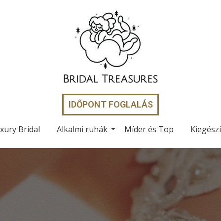
IDŐPONT FOGLALÁS
xury Bridal
Alkalmi ruhák
Míder és Top
Kiegész