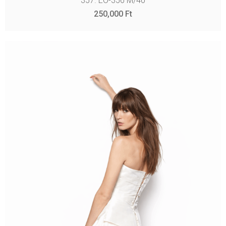
357. EO-356 M/40
250,000
Ft