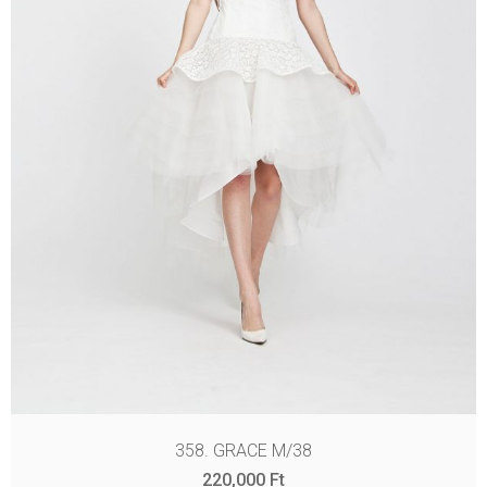
358. GRACE M/38
220,000
Ft