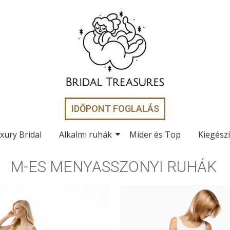
IDŐPONT FOGLALÁS
xury Bridal
Alkalmi ruhák
Míder és Top
Kiegész
M-ES MENYASSZONYI RUHÁK