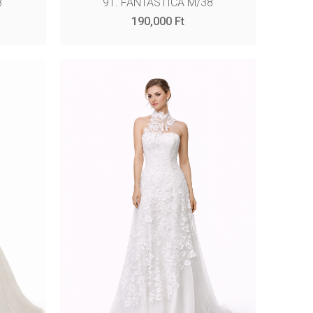
8
91. FANTASTICA M/38
190,000
Ft