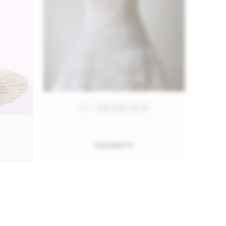
211. BIBIANA M/38
8
230,000
Ft