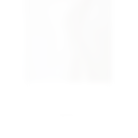
234. ADALINE M/38
280,000
Ft