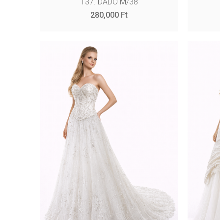
137. DADO M/38
280,000
Ft