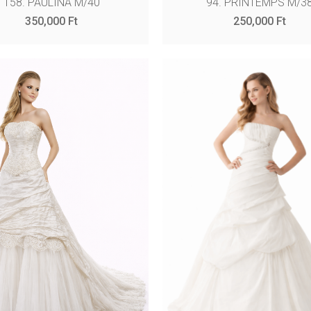
158. PAULINA M/40
94. PRINTEMPS M/3
350,000
Ft
250,000
Ft