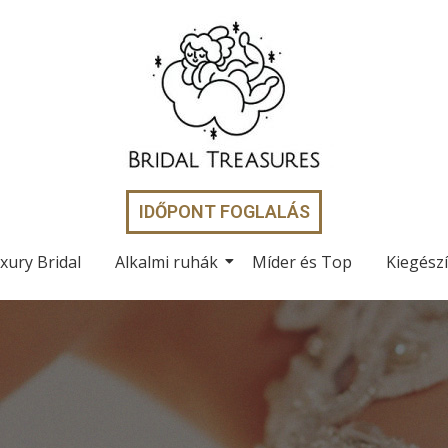
IDŐPONT FOGLALÁS
xury Bridal
Alkalmi ruhák
Míder és Top
Kiegész