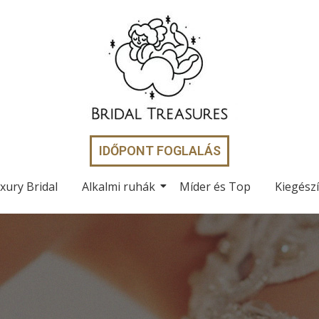
IDŐPONT FOGLALÁS
xury Bridal
Alkalmi ruhák
Míder és Top
Kiegész