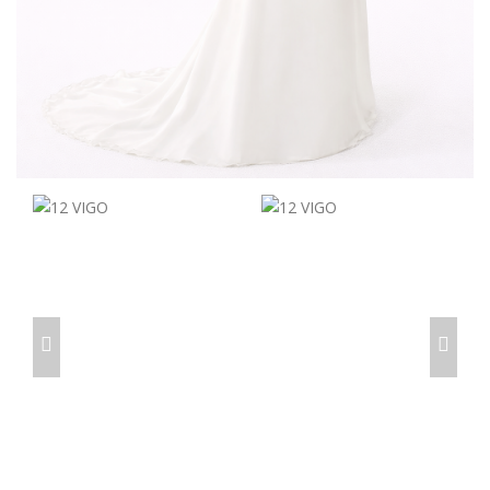
prev
next