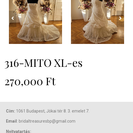
prev
next
316-MITO XL-es
270,000
Ft
Cím:
1061 Budapest, Jókai tér 8. 3. emelet 7.
Email
: bridaltreasuresbp@gmail.com
Nyitvatartás: