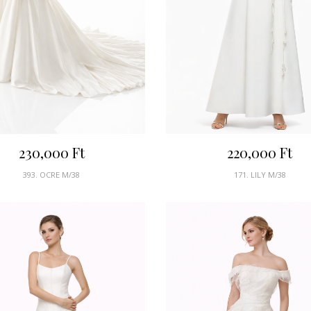
230,000
Ft
220,000
Ft
393. OCRE M/38
171. LILY M/38