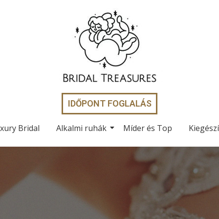
IDŐPONT FOGLALÁS
xury Bridal
Alkalmi ruhák
Míder és Top
Kiegész