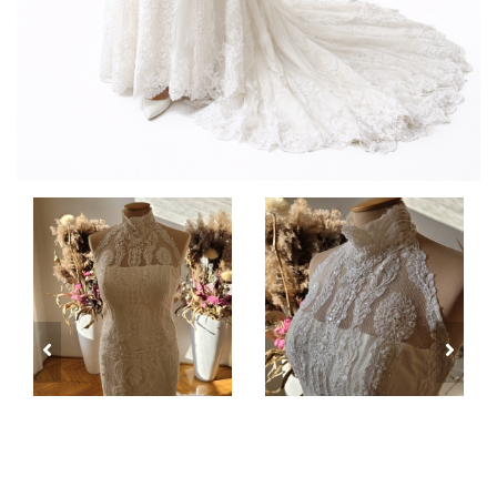
prev
next