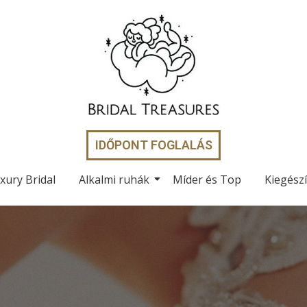
IDŐPONT FOGLALÁS
xury Bridal
Alkalmi ruhák
Míder és Top
Kiegész