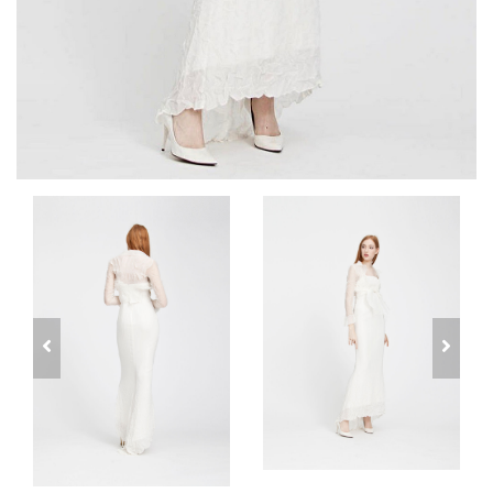
prev
next