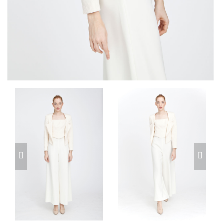
prev
next